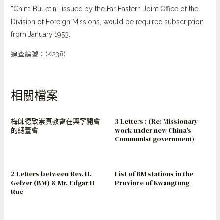
“China Bulletin”, issued by the Far Eastern Joint Office of the
Division of Foreign Missions, would be required subscription
from January 1953.
追查編號：(K238)
相關檔案
梅師德致崇真教會在興寧開會
3 Letters : (Re: Missionary
的總董會
work under new China’s
Communist government)
2 Letters between Rev. H.
List of BM stations in the
Gelzer (BM) & Mr. Edgar H
Province of Kwangtung
Rue