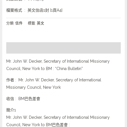
檔案格式 : 英文信函1封 [1頁A4]
分類:
信件
標籤:
英文
描述
Mr. John W. Decker, Secretary of International Missionary
Council, New York to BM : “China Bulletin”
作者 : Mr. John W. Decker, Secretary of International
Missionary Council, New York
收信 : BM巴色差會
簡介1
Mr. John W. Decker, Secretary of International Missionary
Council, New York to BM巴色差會 :