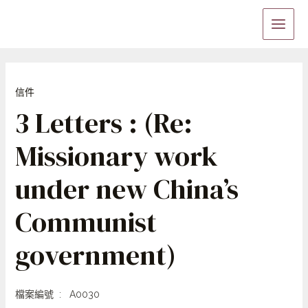
Skip
Main
to
Menu
content
信件
3 Letters : (Re:
Missionary work
under new China’s
Communist
government)
檔案編號 : A0030