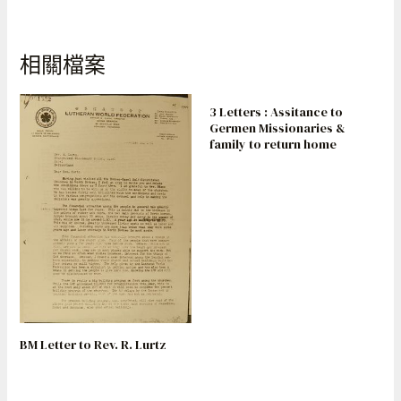
相關檔案
3 Letters : Assitance to
Germen Missionaries &
family to return home
BM Letter to Rev. R. Lurtz