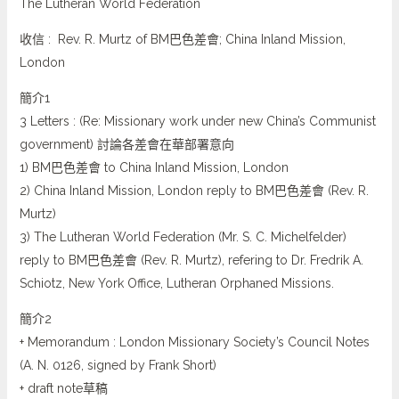
The Lutheran World Federation
收信 : Rev. R. Murtz of BM巴色差會; China Inland Mission,
London
簡介1
3 Letters : (Re: Missionary work under new China’s Communist
government) 討論各差會在華部署意向
1) BM巴色差會 to China Inland Mission, London
2) China Inland Mission, London reply to BM巴色差會 (Rev. R.
Murtz)
3) The Lutheran World Federation (Mr. S. C. Michelfelder)
reply to BM巴色差會 (Rev. R. Murtz), refering to Dr. Fredrik A.
Schiotz, New York Office, Lutheran Orphaned Missions.
簡介2
+ Memorandum : London Missionary Society’s Council Notes
(A. N. 0126, signed by Frank Short)
+ draft note草稿