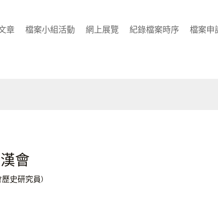
文章
檔案小組活動
網上展覽
紀錄檔案時序
檔案申
福漢會
會歷史研究員)