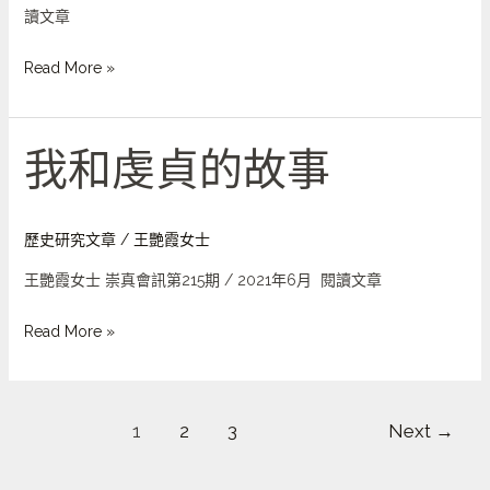
人
讀文章
–
韋
Read More »
永
福
牧
我和虔貞的故事
我
師
和
虔
貞
歷史研究文章
/
王艷霞女士
的
王艷霞女士 崇真會訊第215期 / 2021年6月 閱讀文章
故
事
Read More »
1
2
3
Next
→