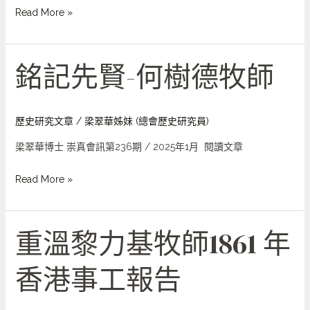
色
Read More »
會
來
華
銘記先賢-何樹德牧師
銘
先
記
鋒
先
賢-
歷史研究文章
/
梁翠華姊妹 (總會歷史研究員)
何
梁翠華博士 崇真會訊第236期 / 2025年1月 閱讀文章
樹
德
Read More »
牧
師
重溫黎力基牧師1861 年
重
溫
香港事工報告
黎
力
基