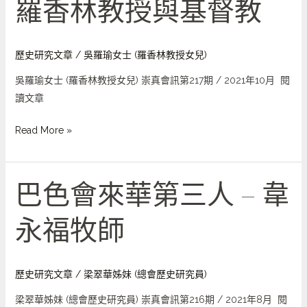
羅香林教授與基督教
羅
香
林
教
歷史研究文章
/
吳羅瑜女士 (羅香林教授女兒)
授
吳羅瑜女士 (羅香林教授女兒) 崇真會訊第217期 / 2021年10月 閱
與
讀文章
基
督
Read More »
教
巴色會來華第三人 – 韋
巴
色
永福牧師
會
來
華
第
歷史研究文章
/
梁翠華姊妹 (總會歷史研究員)
三
梁翠華姊妹 (總會歷史研究員) 崇真會訊第216期 / 2021年8月 閱