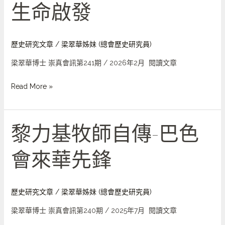
生命啟發
化:
宣
教
士
歷史研究文章
/
梁翠華姊妹 (總會歷史研究員)
給
梁翠華博士 崇真會訊第241期 / 2026年2月 閱讀文章
我
的
Read More »
生
命
啟
黎力基牧師自傳-巴色
黎
發
力
會來華先鋒
基
牧
師
自
歷史研究文章
/
梁翠華姊妹 (總會歷史研究員)
傳-
梁翠華博士 崇真會訊第240期 / 2025年7月 閱讀文章
巴