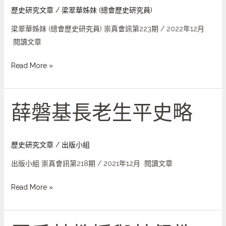
牧
歷史研究文章
/
梁翠華姊妹 (總會歷史研究員)
師
梁翠華姊妹 (總會歷史研究員) 崇真會訊第223期 / 2022年12月
1861
閱讀文章
年
香
Read More »
港
事
工
薛磐基長老生平史略
薛
報
磐
告
基
長
歷史研究文章
/
出版小組
老
出版小組 崇真會訊第218期 / 2021年12月 閱讀文章
生
平
Read More »
史
略