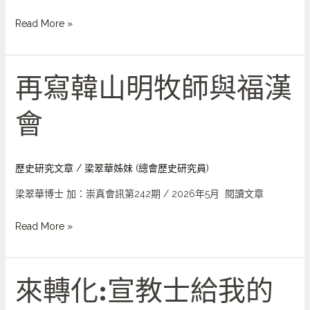
韶
波
Read More »
牧
師
再寫韓山明牧師與福漢
再
寫
會
韓
山
明
牧
歷史研究文章
/
梁翠華姊妹 (總會歷史研究員)
師
梁翠華博士 加：崇真會訊第242期 / 2026年5月 閱讀文章
與
福
Read More »
漢
會
來轉化:宣教士給我的
來
轉