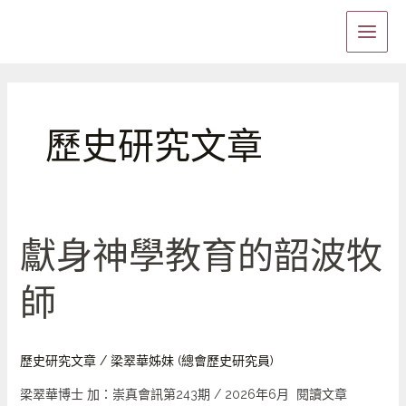
Skip
Main
to
Menu
content
歷史研究文章
獻身神學教育的韶波牧
獻
身
師
神
學
教
育
歷史研究文章
/
梁翠華姊妹 (總會歷史研究員)
的
梁翠華博士 加：崇真會訊第243期 / 2026年6月 閱讀文章