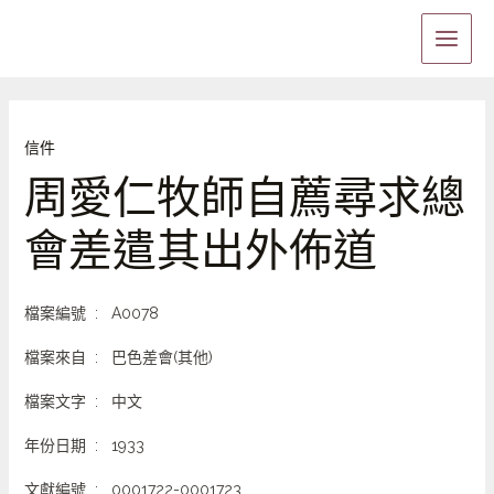
Skip
Main
to
Menu
content
信件
周愛仁牧師自薦尋求總
會差遣其出外佈道
檔案編號 : A0078
檔案來自 : 巴色差會(其他)
檔案文字 : 中文
年份日期 : 1933
文獻編號 : 0001722-0001723