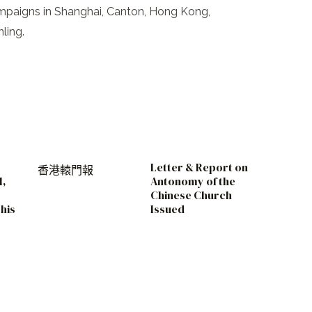
campaigns in Shanghai, Canton, Hong Kong,
ling.
Letter & Report on
香港轅門報
M,
Antonomy of the
Chinese Church
his
Issued