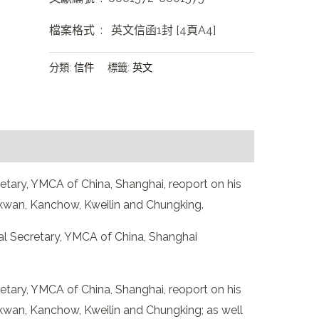
檔案格式 :
英文信函1封 [4頁A4]
分類:
信件
標籤:
英文
retary, YMCA of China, Shanghai, reoport on his
kwan, Kanchow, Kweilin and Chungking.
al Secretary, YMCA of China, Shanghai
retary, YMCA of China, Shanghai, reoport on his
kwan, Kanchow, Kweilin and Chungking; as well