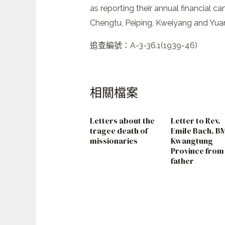
as reporting their annual financial 
Chengtu, Peiping, Kweiyang and Yuan
追查編號：A-3-36.1(1939-46)
相關檔案
Letters about the
Letter to Rev.
tragee death of
Emile Bach, B
missionaries
Kwangtung
Province from 
father